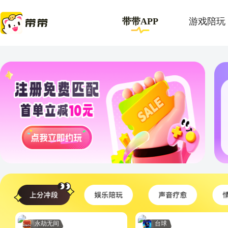
带带APP
游戏陪玩
永劫无间
台球