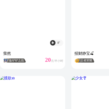
8
''
萤然
招财静宝🍒
20
金铲铲之战
王者荣耀
元/
半小时