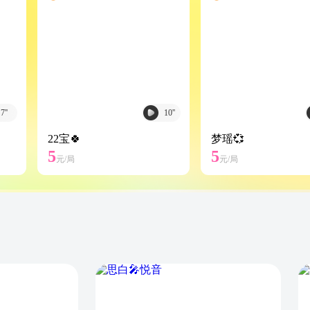
7
''
10
''
22宝🍀
梦瑶💞
5
5
元/
局
元/
局