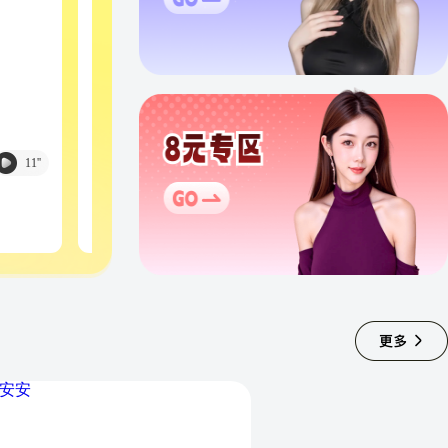
11
''
12
''
冬安✨
小麦💍
5
5
元/
半小时
元/
局