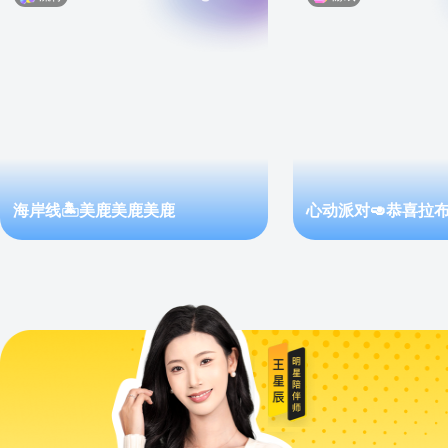
海岸线🏝️美鹿美鹿美鹿
心动派对🥑恭喜拉