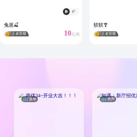
6
''
兔崽🍒
软软🎐
10
王者荣耀
王者荣耀
元/
局
派单
男声