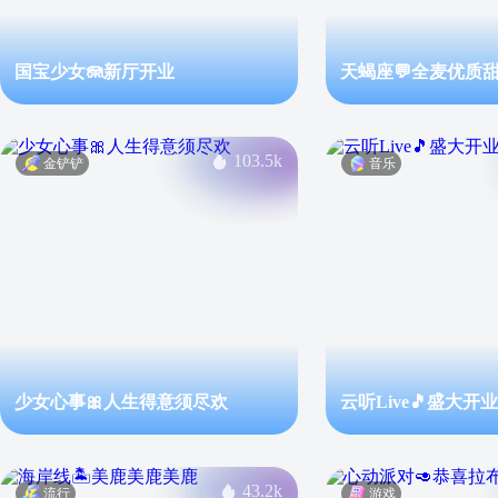
国宝少女🪼新厅开业
天蝎座💬全麦优质
103.5k
金铲铲
音乐
少女心事🎀人生得意须尽欢
云听Live🎵盛大开业
43.2k
流行
游戏