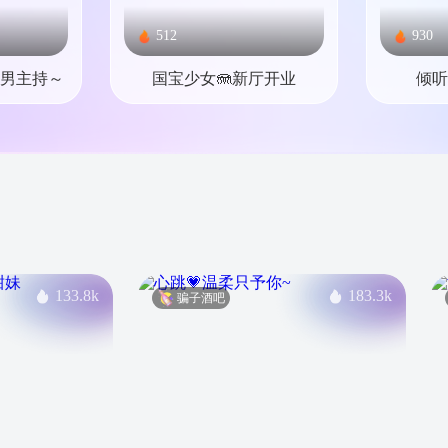
512
930
男主持～
国宝少女🪼新厅开业
倾听
133.8k
183.3k
骗子酒吧