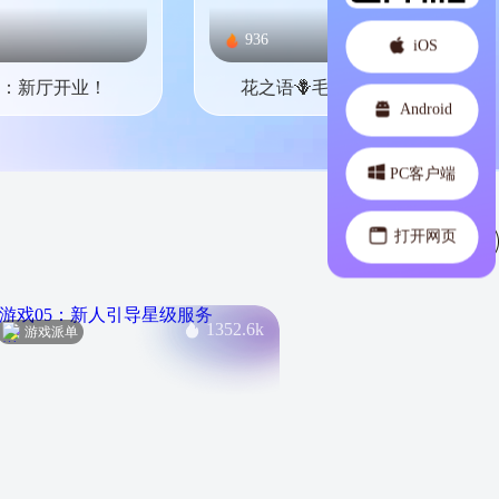
936
iOS
：新厅开业！
花之语🪻毛总豪冠👑
Android
PC客户端
打开网页
1352.6k
游戏派单