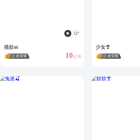
12
''
揽欲ഒ
少女🎐
10
王者荣耀
王者荣耀
元/
局