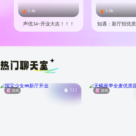
1.4k
1.0k
声优34~开业大吉！！！
知遇：新厅招优质
512
游戏
游戏