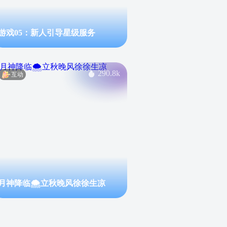
游戏05：新人引导星级服务
290.8k
互动
月神降临🌨️立秋晚风徐徐生凉