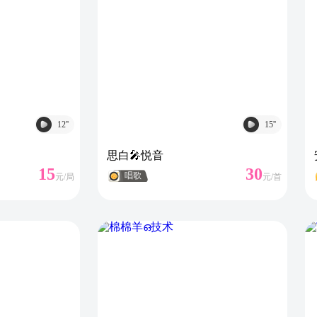
12
''
15
''
思白🎤悦音
15
30
唱歌
元/
局
元/
首