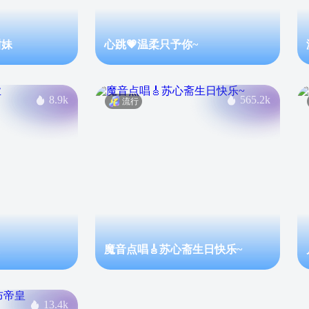
甜妹
心跳💗温柔只予你~
8.9k
565.2k
流行
魔音点唱🎸苏心斋生日快乐~
13.4k