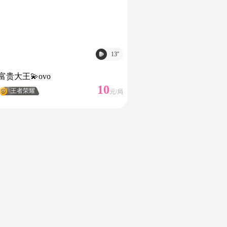
13
''
富贵大王💫ovo
10
王者荣耀
元/
局