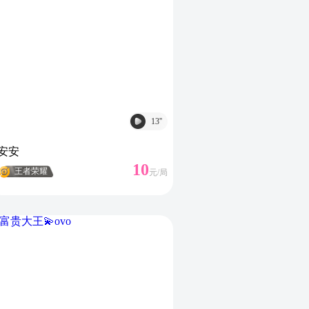
13
''
安安
10
王者荣耀
元/
局