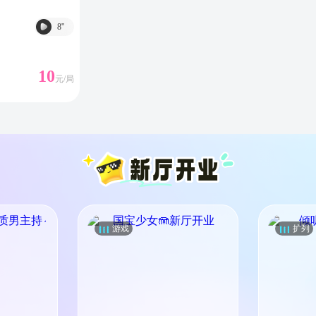
8
''
10
元/
局
游戏
扩列