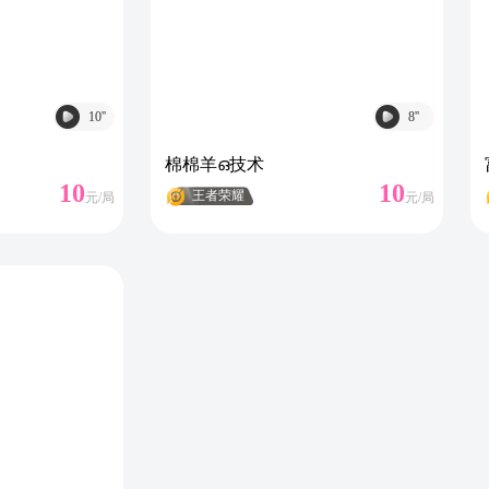
10
''
8
''
棉棉羊ഒ技术
10
10
王者荣耀
元/
局
元/
局