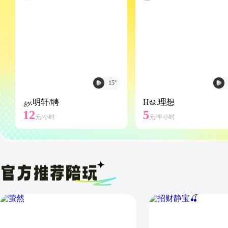
15
''
𝔃𝔂.明轩/聘
Hଈ.理想
12
5
元/
小时
元/
半小时